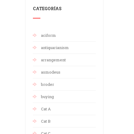
CATEGORÍAS
aciform
antiquarianism
arrangement
asmodeus
broder
buying
Cat A
Cat B
Cat C