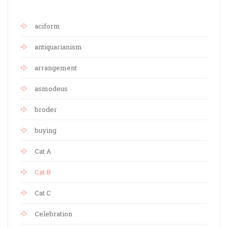
aciform
antiquarianism
arrangement
asmodeus
broder
buying
Cat A
Cat B
Cat C
Celebration