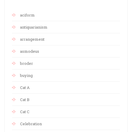
aciform
antiquarianism
arrangement
asmodeus
broder
buying
Cat A
Cat B
Cat C
Celebration