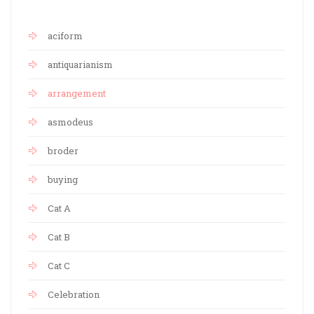
aciform
antiquarianism
arrangement
asmodeus
broder
buying
Cat A
Cat B
Cat C
Celebration