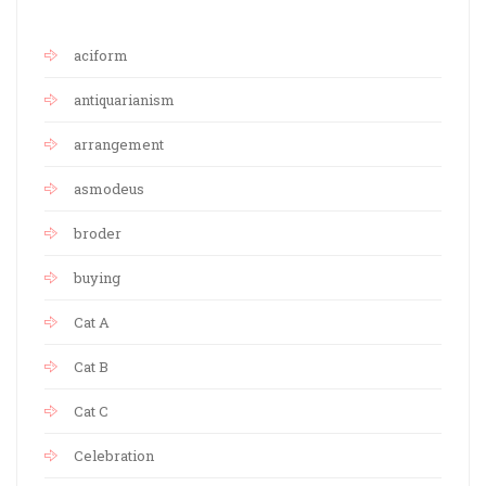
aciform
antiquarianism
arrangement
asmodeus
broder
buying
Cat A
Cat B
Cat C
Celebration