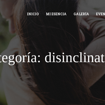
INICIO
MI ESENCIA
GALERÍA
EVE
disinclina
tegoría: