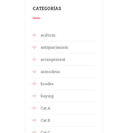
CATEGORÍAS
aciform
antiquarianism
arrangement
asmodeus
broder
buying
Cat A
Cat B
Cat C