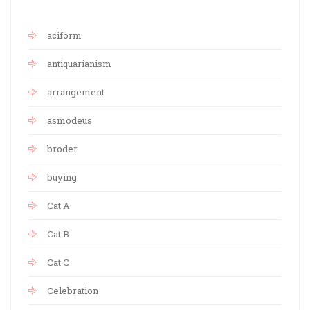
aciform
antiquarianism
arrangement
asmodeus
broder
buying
Cat A
Cat B
Cat C
Celebration